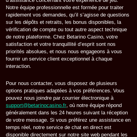
d’assistance concernant votre expérience de jeu.
Notre équipe professionnelle est formée pour traiter
rapidement vos demandes, qu’il s’agisse de questions
sur les dépôts et retraits, les bonus disponibles, la
vérification de compte ou tout autre aspect technique
de notre plateforme. Chez Betarino Casino, votre
satisfaction et votre tranquillité d’esprit sont nos
priorités absolues, et nous nous engageons à vous
fournir un service client exceptionnel à chaque
interaction.
Pour nous contacter, vous disposez de plusieurs
options pratiques adaptées à vos préférences. Vous
pouvez nous joindre par courrier électronique à
support@betarinocasino.fr
, où notre équipe répond
généralement dans les 24 heures suivant la réception
de votre message. Si vous préférez une assistance en
temps réel, notre service de chat en direct est
disponible directement sur notre site web pendant les